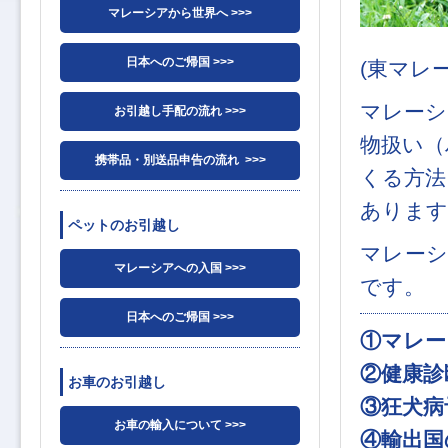
マレーシアから世界へ >>>
日本へのご帰国 >>>
(東マレ
マレーシ
お引越し手配の流れ >>>
物扱い（
携帯品・別送品申告の流れ >>>
くる方法
あります
ペットのお引越し
マレーシ
マレーシアへの入国 >>>
です。
日本へのご帰国 >>>
①マレー
②健康診
お車のお引越し
③狂犬病
お車の輸入について >>>
④輸出国