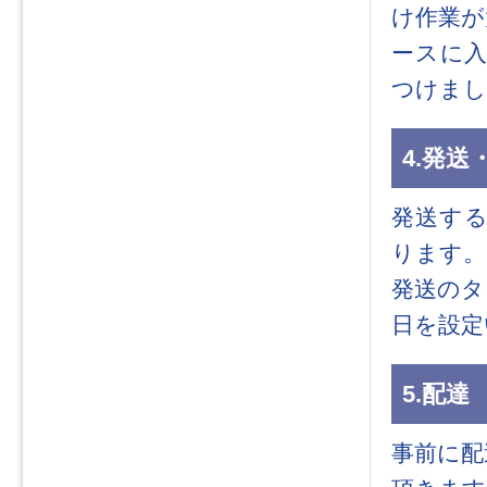
け作業が
ースに
つけまし
4.発送
発送す
ります。
発送のタ
日を設定
5.配達
事前に配