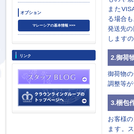
またVI
オプション
る場合も
マレーシアの基本情報 >>>
発送先の
しますの
リンク
2.御
御荷物の
調整等が
3.梱
お客様の
ます。