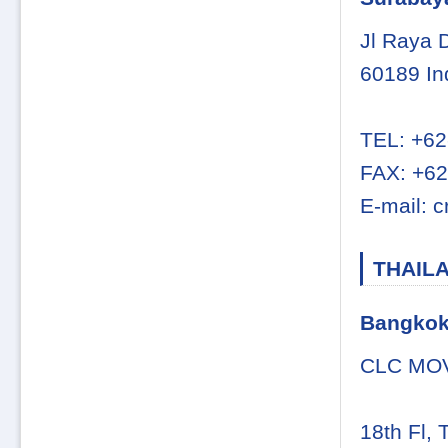
Jl Raya 
60189 In
TEL: +62
FAX: +62
E-mail: c
THAIL
Bangko
CLC MOV
18th Fl,