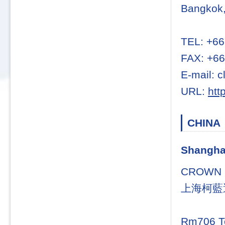
Bangkok,
TEL: +66
FAX: +66
E-mail: 
URL:
htt
CHINA
Shang
CROWN L
上海柯藍
Rm706 To