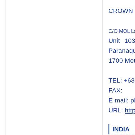
CROWN L
C/O MOL Log
Unit 10
Paranaqu
1700 Met
TEL: +63
FAX:
E-mail: p
URL:
htt
INDIA