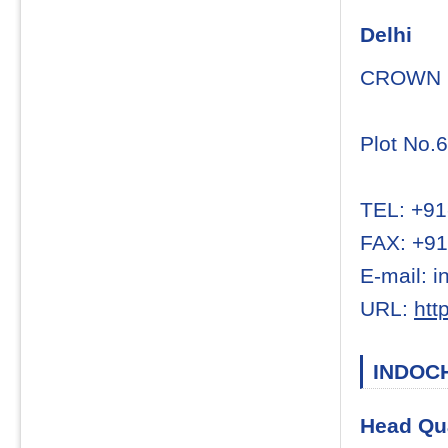
Delhi
CROWN L
Plot No.
TEL: +9
FAX: +9
E-mail: i
URL:
htt
INDOC
Head Qu