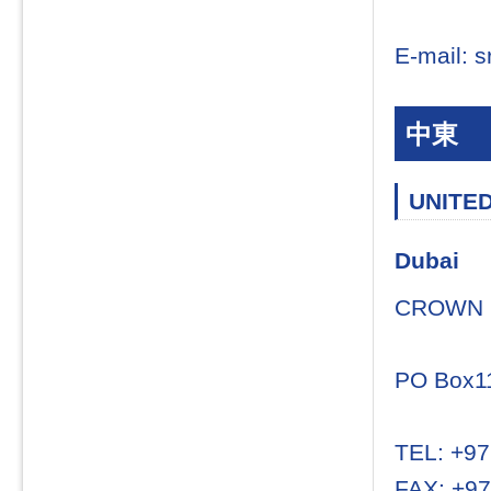
E-mail: s
中東
UNITE
Dubai
CROWN 
PO Box1
TEL: +97
FAX: +97