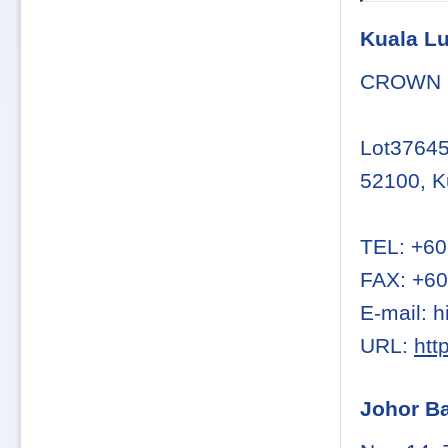
Kuala L
CROWN L
Lot37645
52100, K
TEL: +60
FAX: +60
E-mail: 
URL:
htt
Johor B